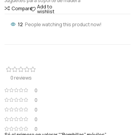
Juguetes para soporte de madera
Add to
Compare
wishlist
12
People watching this product now!
0 reviews
0
0
0
0
0
Sé el primero en valorar ““Bombillas” móviles”