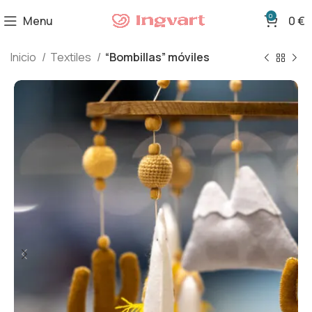
0
Menu
0
€
Inicio
Textiles
“Bombillas” móviles