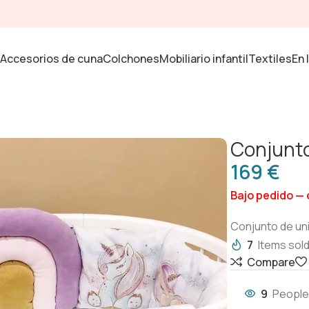
Accesorios de cuna
Colchones
Mobiliario infantil
Textiles
En 
Conjunto
€
Bajo pedido — 
Conjunto de un
7
Items sold
Compare
9
People