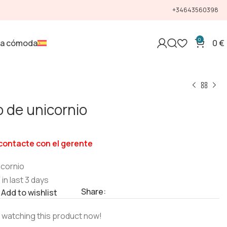
+34643560398
0
la cómoda
0
€
 de unicornio
contacte con el gerente
icornio
 in last 3 days
Share:
Add to wishlist
 watching this product now!