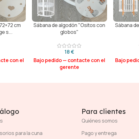
 72×72 cm
Sábana de algodón "Ositos con
Sábana de
e s...
globos"
€
álogo
Para clientes
s
Quiénes somos
orios para la cuna
Pago y entrega