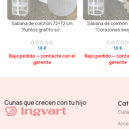
Sábana de colchón 72×72 cm
Sábana de colchón
“Puntos grafito so...
“Corazones beig
€
€
Cunas que crecen con tu hijo
Cat
Cuna
Acces