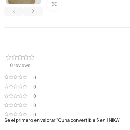
Click to enlarge
0 reviews
0
0
0
0
0
Sé el primero en valorar “Cuna convertible 5 en 1 NIKA”