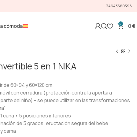
+34643560398
0
la cómoda
0
€
vertible 5 en 1 NIKA
ir de 60×94 y 60×120 cm.
 móvil con cerradura (protección contra la apertura
parte del niño) – se puede utilizar en las transformaciones
ma”
1 cuna • 5 posiciones inferiores
linación de 5 grados: eructación segura del bebé
 y cama