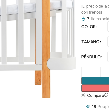
¡El precio de l
con frenos!
7
Items sold
COLOR
TAMANO
PÉNDULO
Compare
18
Peopl