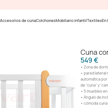
Accesorios de cuna
Colchones
Mobiliario infantil
Textiles
En 
Cuna con
€
• Zona de dorm
• pared lateral
automática por 
de “cuna” y “ca
• 5 muebles en 
• Ángulo de inc
• cómoda cuna