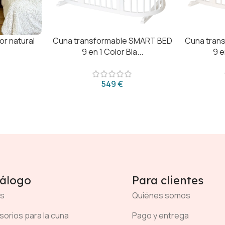
or natural
Cuna transformable SMART BED
Cuna tran
9 en 1 Color Bla...
9 e
€
álogo
Para clientes
s
Quiénes somos
orios para la cuna
Pago y entrega