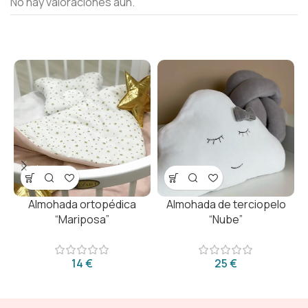
No hay valoraciones aún.
Almohada ortopédica
Almohada de terciopelo
“Mariposa”
“Nube”
€
€