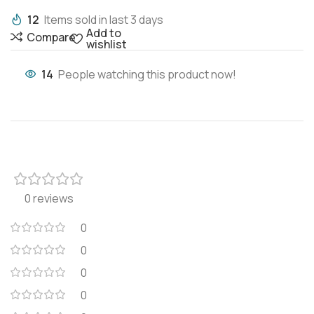
12
Items sold in last 3 days
Add to
Compare
wishlist
14
People watching this product now!
0 reviews
0
0
0
0