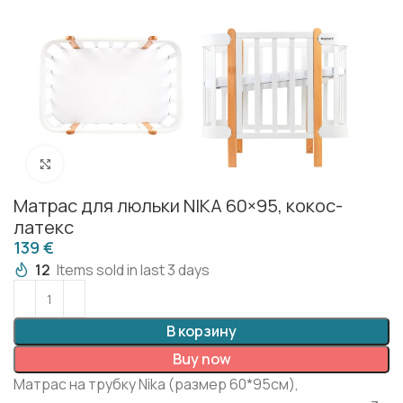
Click to enlarge
Матрас для люльки NIKA 60×95, кокос-
латекс
€
12
Items sold in last 3 days
В корзину
Buy now
Матрас на трубку Nika (размер 60*95см),