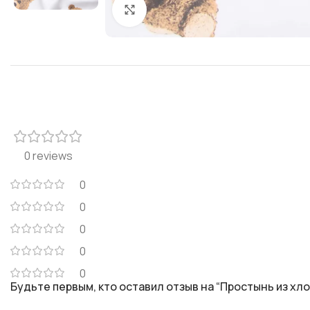
Click to enlarge
0 reviews
0
0
0
0
0
Будьте первым, кто оставил отзыв на “Простынь из хло