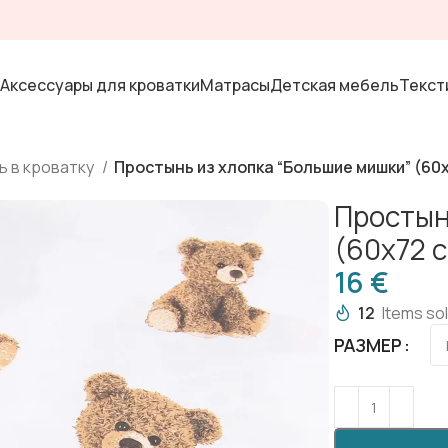
Аксессуары для кроватки
Матрасы
Детская мебель
Текст
ь в кроватку
Простынь из хлопка “Большие мишки” (60х
Простын
(60х72 
€
12
Items sol
РАЗМЕР