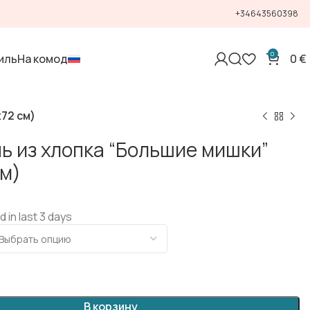
+34643560398
0
иль
На комод
0
€
72 см)
ь из хлопка “Большие мишки”
см)
d in last 3 days
В корзину