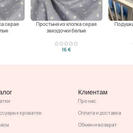
ка серая
Простыня из хлопка серая
Подушк
елые
звездочки белые
€
алог
Клиентам
атки
Про нас
ссуары к кроватке
Оплата и доставка
расы
Обмен и возврат