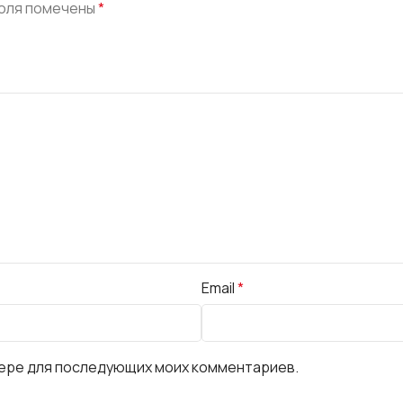
оля помечены
*
Email
*
узере для последующих моих комментариев.