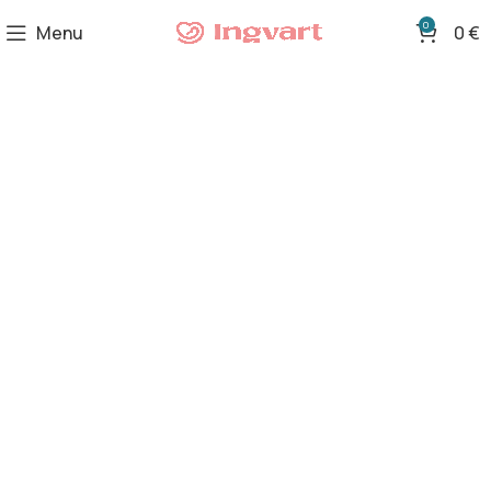
0
Menu
0
€