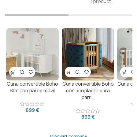
1 product
Cuna convertible Boho
Cuna convertible Boho
Cuna con
Slim con pared móvil
con acoplador para
carr...
€
€
@ingvart.company