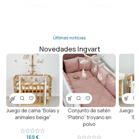
15 products
28 products
Últimas noticias
Novedades Ingvart
Juego de cama “Bolas y
Conjunto de satén
Juego d
animales beige”
“Platino” troyano en
“El 
polvo
€