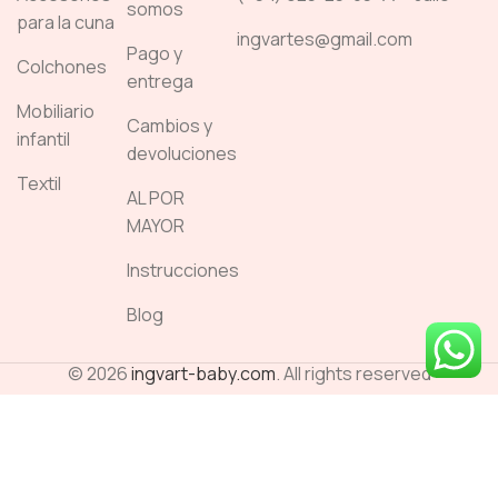
somos
para la cuna
ingvartes@gmail.com
Pago y
Colchones
entrega
Mobiliario
Cambios y
infantil
devoluciones
Textil
AL POR
MAYOR
Instrucciones
Blog
© 2026
ingvart-baby.com
. All rights reserved
SEO Marketing
English
(
Inglés
)
Русский
(
Ruso
)
Español