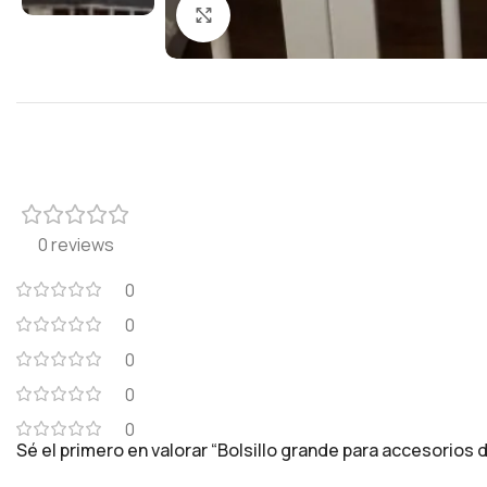
Click to enlarge
0 reviews
0
0
0
0
0
Sé el primero en valorar “Bolsillo grande para accesorios 