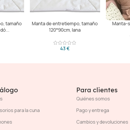
po, tamaño
Manta de entretiempo, tamaño
Manta-s
dó...
120*90cm, lana
€
álogo
Para clientes
s
Quiénes somos
orios para la cuna
Pago y entrega
hones
Cambios y devoluciones