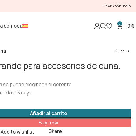
+34643560398
0
la cómoda
0
€
una.
 grande para accesorios de cuna.
ela se puede elegir con el gerente.
d in last 3 days
Añadir al carrito
Buy now
Share:
Add to wishlist