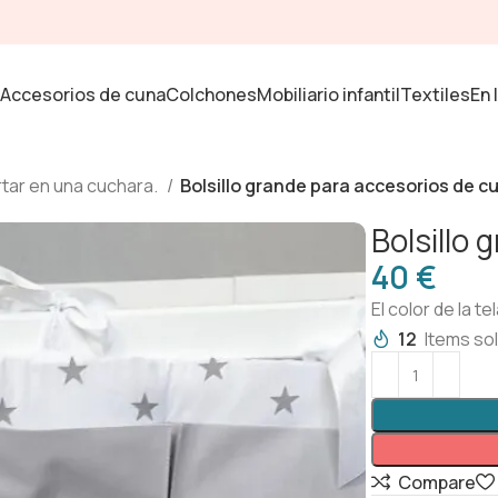
Accesorios de cuna
Colchones
Mobiliario infantil
Textiles
En 
rtar en una cuchara.
Bolsillo grande para accesorios de c
Bolsillo
€
El color de la t
12
Items sol
Compare