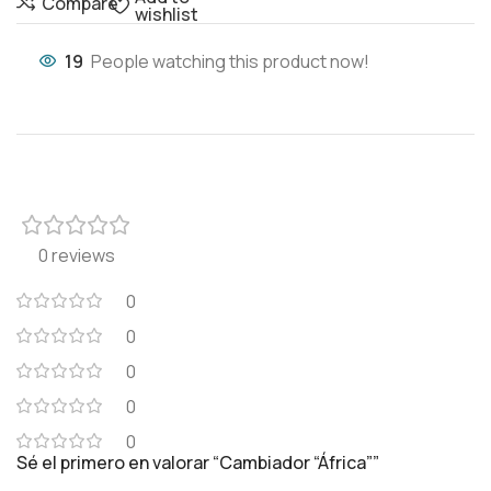
Compare
wishlist
19
People watching this product now!
0 reviews
0
0
0
0
0
Sé el primero en valorar “Cambiador “África””