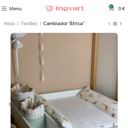
0
Menu
0
€
Inicio
Textiles
Cambiador “África”