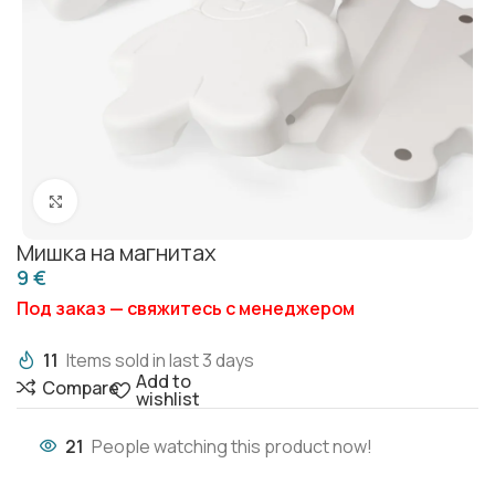
Click to enlarge
Мишка на магнитах
€
Под заказ — свяжитесь с менеджером
11
Items sold in last 3 days
Add to
Compare
wishlist
21
People watching this product now!