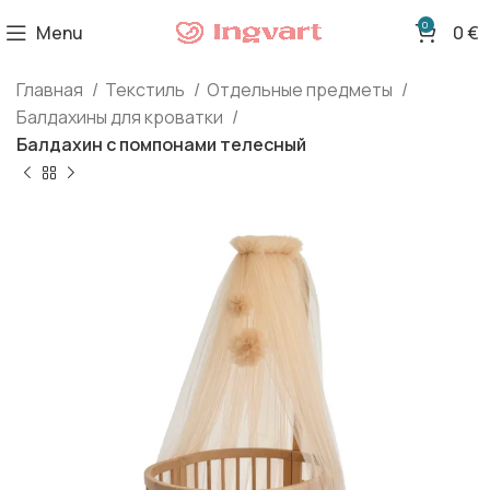
0
Menu
0
€
Главная
Текстиль
Отдельные предметы
Балдахины для кроватки
Балдахин с помпонами телесный