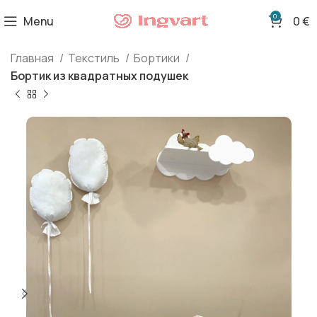
0
Menu
0
€
Главная
Текстиль
Бортики
Бортик из квадратных подушек