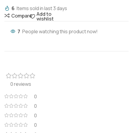
6
Items sold in last 3 days
Add to
Compare
wishlist
7
People watching this product now!
0 reviews
0
0
0
0