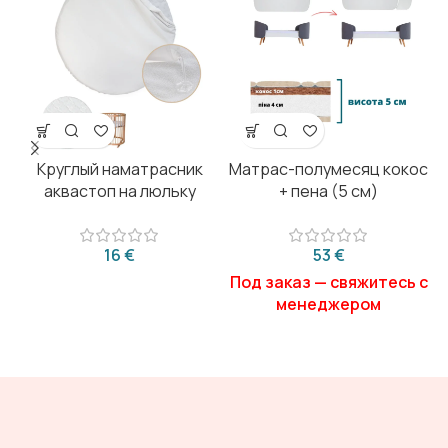
Круглый наматрасник
Матрас-полумесяц кокос
аквастоп на люльку
+ пена (5 см)
€
€