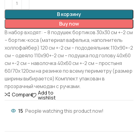
В корзину
Buy now
В набор входят: – 8 подушек бортиков 30х30 см +-2 см
– бортик-коса (материал вафелька, наполнитель
холлофайбер) 120 см +-2 см – пододеяльник 110х90+-2
см – одеяло 110х90+-2 см – подушка под голову 40х60
см +-2 см – наволочка 40х60 см +-2 см – простыня
60/70х 120см на резинке по всему периметру (размер
ширины выбирается) Комплект упакован в
прозрачный чемодан с ручками.
Add to
Compare
wishlist
15
People watching this product now!