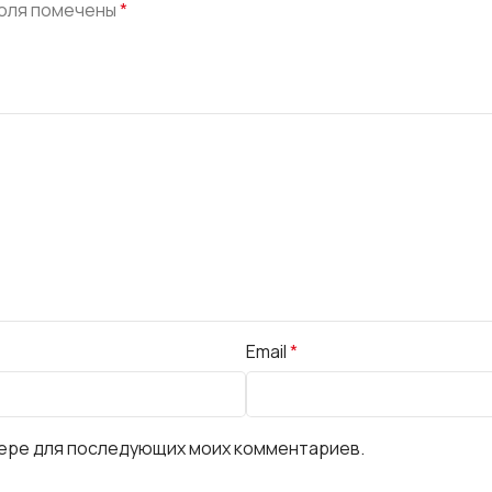
оля помечены
*
Email
*
узере для последующих моих комментариев.