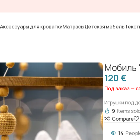
Аксессуары для кроватки
Матрасы
Детская мебель
Текст
Мобиль 
€
Под заказ — 
Игрушки под 
9
Items sold
Compare
14
Peopl