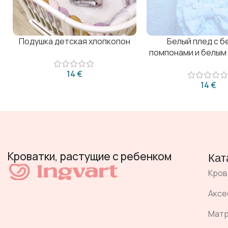
Подушка детская хлопкопон
Белый плед с б
помпонами и белым 
€
€
Кроватки, растущие с ребенком
Кат
Кров
Аксе
Мат