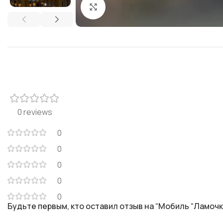
Click to enlarge
0 reviews
0
0
0
0
0
Будьте первым, кто оставил отзыв на “Мобиль “Ламочк