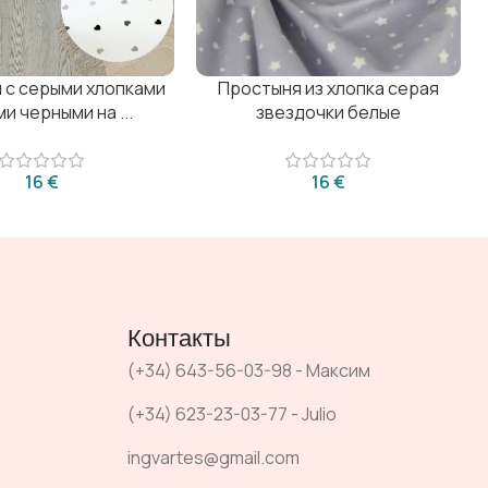
 с серыми хлопками
Простыня из хлопка серая
и черными на ...
звездочки белые
€
€
Контакты
(+34) 643-56-03-98 - Максим
(+34) 623-23-03-77 - Julio
ingvartes@gmail.com