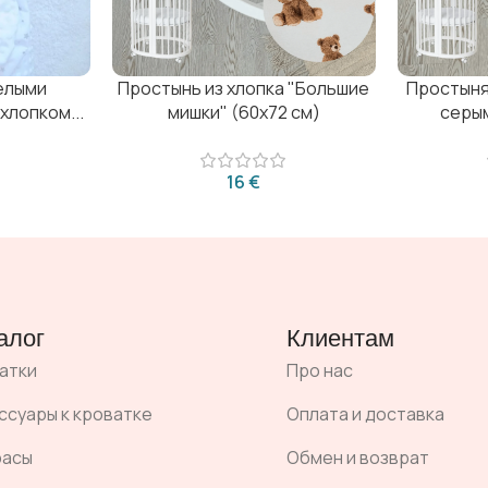
елыми
Простынь из хлопка "Большие
Простыня
хлопком...
мишки" (60х72 см)
серым
€
алог
Клиентам
атки
Про нас
ссуары к кроватке
Оплата и доставка
расы
Обмен и возврат