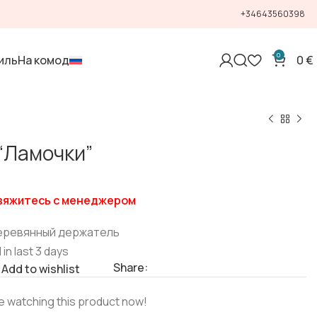
+34643560398
0
иль
На комод
0
€
“Ламочки”
свяжитесь с менеджером
деревянный держатель
 in last 3 days
Share:
Add to wishlist
e watching this product now!